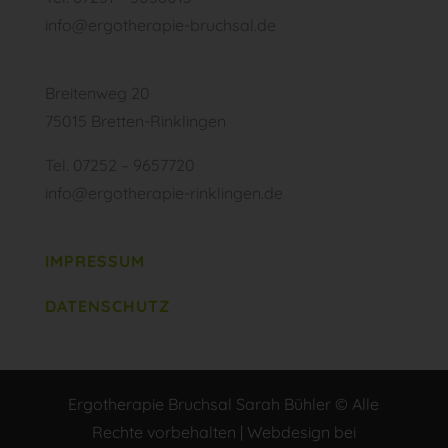
info@ergotherapie-bruchsal.de
Breitenweg 20
75015 Bretten-Rinklingen
Tel. 07252 – 9657720
info@ergotherapie-rinklingen.de
IMPRESSUM
DATENSCHUTZ
Ergotherapie Bruchsal Sarah Bühler © Alle
Rechte vorbehalten | Webdesign bei