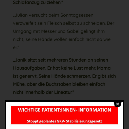
Schlafanzug zu ziehen.“
„Julian versucht beim Sonntagsessen
verzweifelt sein Fleisch selbst zu schneiden. Der
Umgang mit Messer und Gabel gelingt ihm
nicht, seine Hände wollen einfach nicht so wie
er.“
„Janik sitzt seit mehreren Stunden an seinen
Hausaufgaben. Er hat keine Lust mehr. Mama
ist genervt. Seine Hände schmerzen. Er gibt sich
Mühe, aber die Buchstaben bleiben einfach
nicht innerhalb der Lineatur.“
„Linus besucht die erste Klasse. Seine Lehrerin
erklärt eine Aufgabe. Linus bekommt diese
nicht mit. Er schaut aus dem Fenster und
beobachtet die vorbeifahrenden Autos. Das