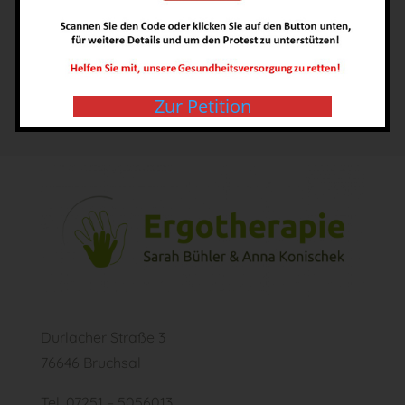
eingeladen. Auch zu Hause kommt es zu
Konflikten. Diese enden oft mit
Wutausbrüchen.“
Zur Petition
Durlacher Straße 3
76646 Bruchsal
Tel. 07251 – 5056013