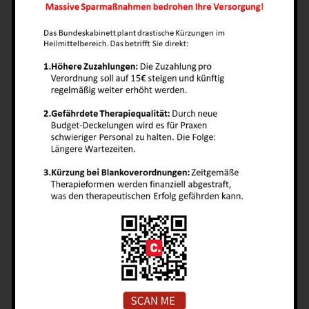
Aufschreiben der Hausaufgaben vergisst er
regelmäßig.“
„Jonas steht im Unterricht regelmäßig auf oder
kippelt mit seinem Stuhl. Auf seinem Tisch
liegen Stifte Kleber und Hefte kreuz und quer. Er
sucht gerade sein Hausaufgabenheft. Findet es
aber nicht. Nachdem er es gefunden hat bleibt
ihm keine Zeit mehr die Hausaufgaben
abzuschreiben.“
„Lara kommt regelmäßig mit Einträgen im
Mitteilungsheft nach Hause. Mama mag es
schon nicht mehr öffnen. In der Schule kommt
es immer wieder zu Konflikten mit anderen
Kindern. Auf Kindergeburtstage wird er nicht