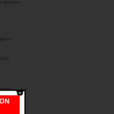
v durch ein
gen im
nd zu
glich“.
durchführen