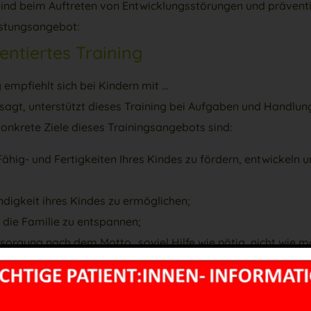
 Kind beim Auftreten von Entwicklungsstörungen und präventi
eistungsangebot:
ientiertes Training
 empfiehlt sich bei Kindern mit …
agt, unterstützt dieses Training bei Aufgaben und Handlun
Konkrete Ziele dieses Trainingsangebots sind:
ähig- und Fertigkeiten Ihres Kindes zu fördern, entwickeln u
ndigkeit ihres Kindes zu ermöglichen;
r die Familie zu entspannen;
rsorgung nach dem Motto „soviel Hilfe wie nötig, nicht wie mö
 des Trainings kann Ihr Kind wichtige Betätigungen selbst 
pensationsstrategien).