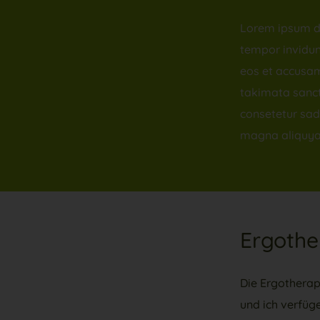
Lorem ipsum do
tempor invidun
eos et accusam
takimata sanct
consetetur sad
magna aliquya
Ergothe
Die Ergotherap
und ich verfüg