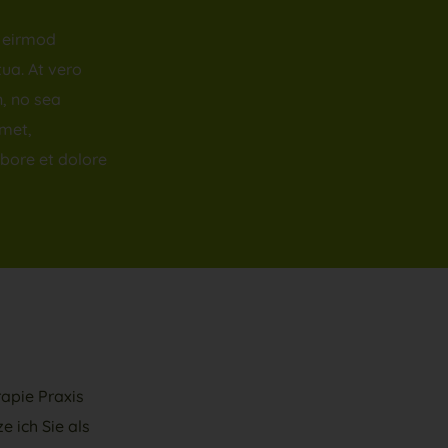
y eirmod
ua. At vero
n, no sea
amet,
bore et dolore
rapie Praxis
e ich Sie als