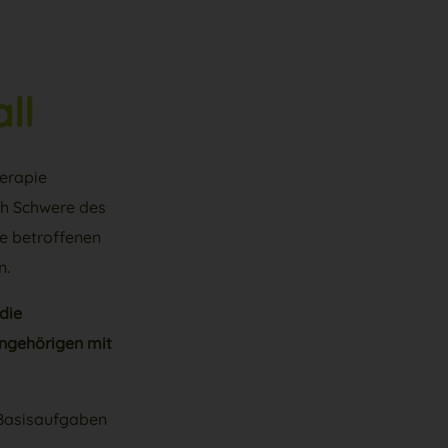
ll
erapie
ach Schwere des
ie betroffenen
n.
die
Angehörigen mit
 Basisaufgaben