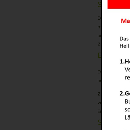
Schreibtr
Dieses Trainin
motorischen Um
unleserlich).
Ziele dieses T
Ergothera
Dieses Training
haben, z.B. ihr
Ziel dieses Tra
verbessern. Da
Erfolg zu gewäh
Soziales