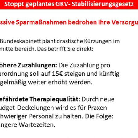
aining Ergotherapie
g empfiehlt sich bei Kindern, die Schwierigkeiten beim Schre
gang mit Stiften haben (z.B. hält den Stift verkrampft oder
rainingsangebots sind:
pie Konzentrationstraining
 empfiehlt sich bei Kindern, die Schwierigkeiten mit der Kon
e Hausaufgaben vergessen, in der Schule nicht lange still sit
inings ist es, die Konzentration und Selbstorganisation Ihres
bei setze ich auf erprobte, praxisnahe Methoden, um so de
rleisten.
 Kompetenztraining