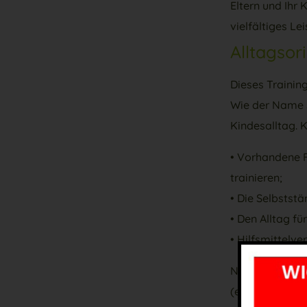
Eltern und Ihr
vielfältiges L
Alltagsor
Dieses Training
Wie der Name s
Kindesalltag. 
• Vorhandene F
trainieren;
• Die Selbststä
• Den Alltag fü
• Hilfsmittelve
Nach Abschluss
(evtl. mit Kom