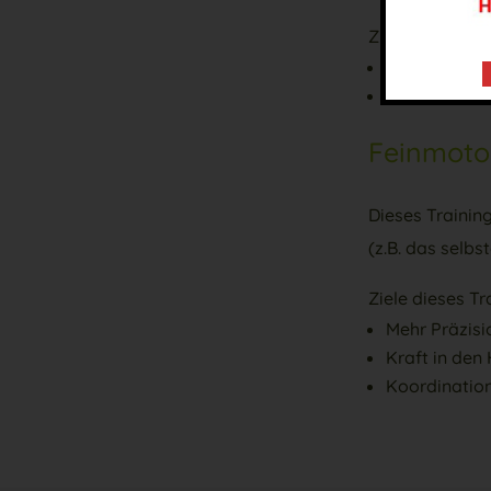
Ziele dieses Tr
Fahrrad- ode
Schuhe binde
Feinmotor
Dieses Trainin
(z.B. das selbs
Ziele dieses T
Mehr Präzisi
Kraft in den
Koordination