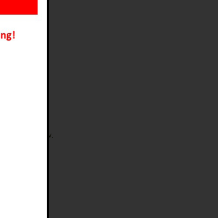
iben bzw. dem
 schreibt
zentration
zen können usw.
 Kindes zu
n maximalen