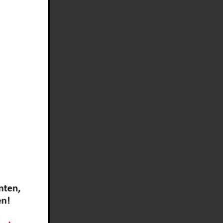
Konflikte mit
 von
amilie gelöst
n zu lösen.