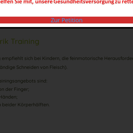
ainingsangebots sind (je nach Problemstellung) z.B.:
r Rollerfahren lernen;
Zur Petition
n lernen.
ik Training
g empfiehlt sich bei Kindern, die feinmotorische Herausfor
tändige Schneiden von Fleisch).
rainingsangebots sind:
on der Finger;
 Händen;
 beider Körperhälften.