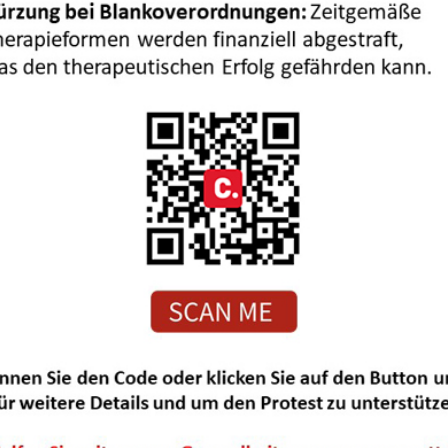
 empfiehlt sich einerseits bei Kindern, die wiederholt durch 
n auffallen. Andererseits aber auch für Kinder, die aufgrund
 nur schwer Kontakte aufbauen können und Freunde finden.
rainingsangebots sind:
Konflikte verbal;
, wenn es etwas stört;
higt sich nach einem Konflikt schneller;
 sich an Gesprächsregeln;
Rahmen geschaffen, in dem Konflikte angesprochen und als F
t sich mehr zu und lernt in geschütztem Rahmen sich von ihne
etraining mit dem CO-OP Ansatz
g empfiehlt sich bei Kindern, die Probleme bei bestimmten
fen haben (z.B. Schuhe binden).