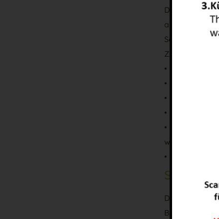
Dieses Training
anderen Kinder
Schüchternheit
Ziele dieses T
• Ihr Kind löst 
• Ihr Kind sagt
• Ihr Kind beru
• Ihr Kind hält
• Es wird ein 
werden;
• Ihr Kind trau
Strategi
Dieses Trainin
Bewegungsabläu